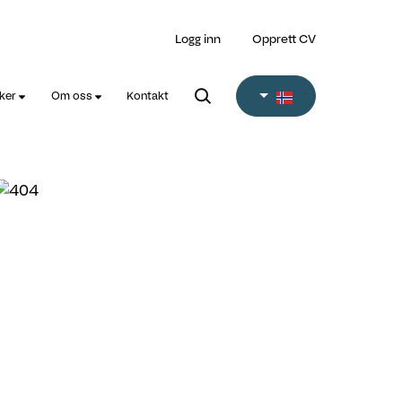
Logg inn
Opprett CV
øker
Om oss
Kontakt