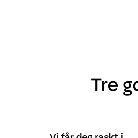
Tre g
Vi får deg raskt i