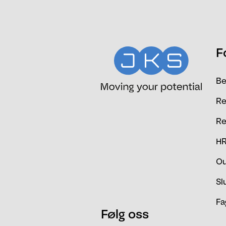
Email
F
Be
Re
Re
HR
Ou
Sl
Fa
Følg oss