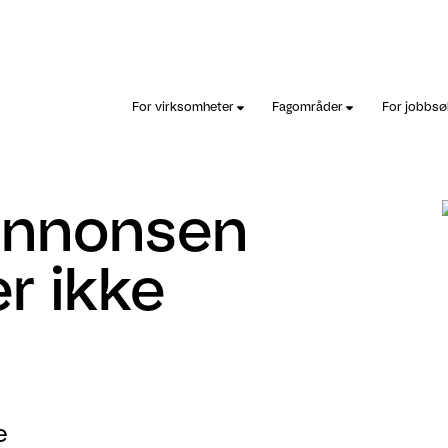
For virksomheter
Fagområder
For jobbs
sannonsen
r ikke
e