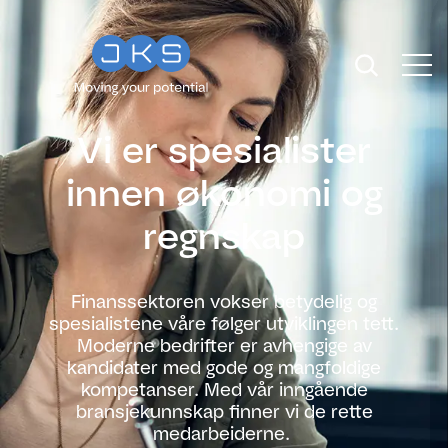
Vi er spesialister
innen økonomi og
regnskap
Finanssektoren vokser betydelig og
spesialistene våre følger utviklingen tett.
Moderne bedrifter er avhengige av
kandidater med gode og mangfoldige
kompetanser. Med vår inngående
bransjekunnskap finner vi de rette
medarbeiderne.